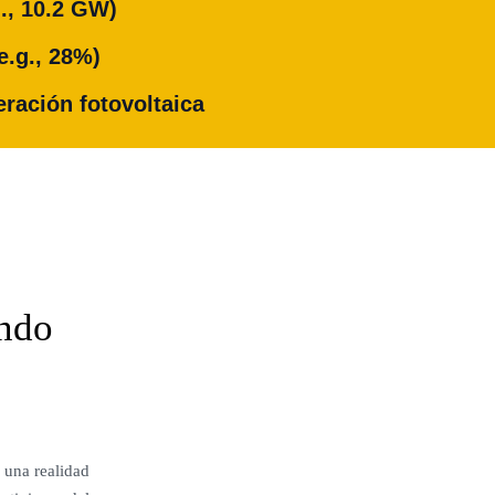
g., 10.2 GW)
e.g., 28%)
ración fotovoltaica
undo
 una realidad