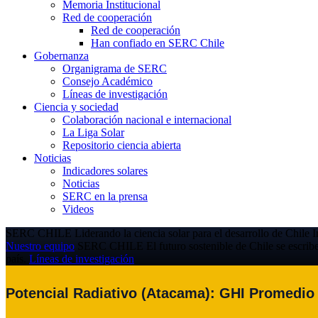
Memoria Institucional
Red de cooperación
Red de cooperación
Han confiado en SERC Chile
Gobernanza
Organigrama de SERC
Consejo Académico
Líneas de investigación
Ciencia y sociedad
Colaboración nacional e internacional
La Liga Solar
Repositorio ciencia abierta
Noticias
Indicadores solares
Noticias
SERC en la prensa
Videos
SERC CHILE
Liderando la ciencia solar para el desarrollo de Chile
I
Nuestro equipo
SERC CHILE
El futuro sostenible de Chile se escrib
país.
Líneas de investigación
Potencial Radiativo (Atacama): GHI Promedio 