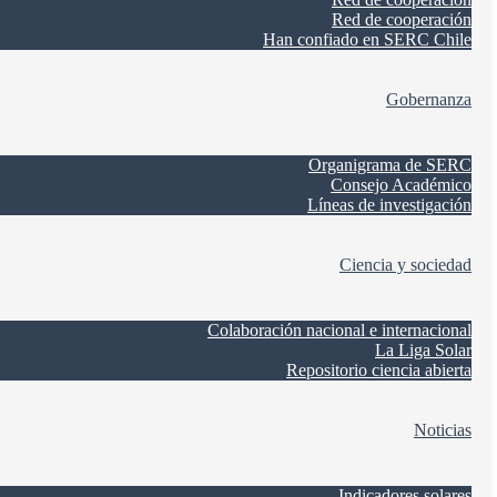
Red de cooperación
Han confiado en SERC Chile
Gobernanza
Organigrama de SERC
Consejo Académico
Líneas de investigación
Ciencia y sociedad
Colaboración nacional e internacional
La Liga Solar
Repositorio ciencia abierta
Noticias
Indicadores solares