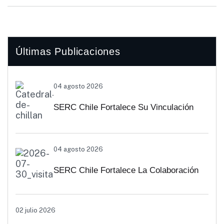
Últimas Publicaciones
04 agosto 2026
SERC Chile Fortalece Su Vinculación
Regional Con SEREMI De Energía De
04 agosto 2026
Biobío Y Ñuble
SERC Chile Fortalece La Colaboración
Interuniversitaria Para Impulsar
02 julio 2026
Soluciones Energéticas Y Políticas