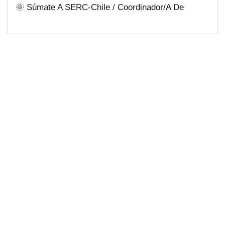
🌞 Súmate A SERC-Chile / Coordinador/a De
Públicas Desde Antofagasta
Comunicaciones