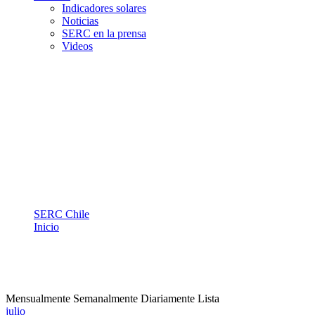
Indicadores solares
Noticias
SERC en la prensa
Videos
Agenda SERC Chile
SERC Chile
Inicio
Agenda SERC Chile
Mensualmente
Semanalmente
Diariamente
Lista
julio