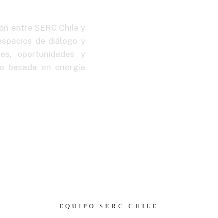
ión entre SERC Chile y
espacios de diálogo y
des, oportunidades y
le basada en energía
EQUIPO SERC CHILE