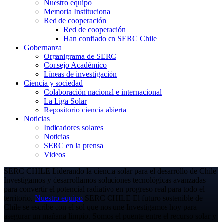
Nuestro equipo
Memoria Institucional
Red de cooperación
Red de cooperación
Han confiado en SERC Chile
Gobernanza
Organigrama de SERC
Consejo Académico
Líneas de investigación
Ciencia y sociedad
Colaboración nacional e internacional
La Liga Solar
Repositorio ciencia abierta
Noticias
Indicadores solares
Noticias
SERC en la prensa
Videos
SERC CHILE
Liderando la ciencia solar para el desarrollo de Chile
Investigamos y desarrollamos soluciones tecnológicas avanzadas
para convertir el potencial radiativo en progreso real para todo el
territorio.
Nuestro equipo
SERC CHILE
El futuro sostenible de
Chile se escribe con el sol que nos une
Investigamos hoy para
asegurar un mañana limpio. Somos el puente entre el recurso solar y