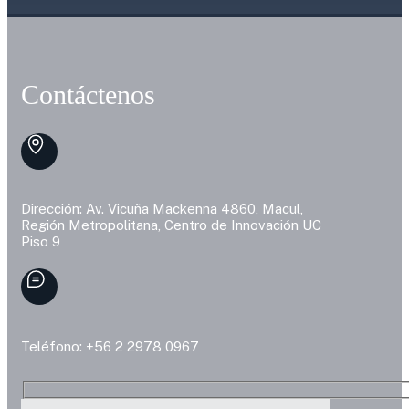
Contáctenos
Dirección: Av. Vicuña Mackenna 4860, Macul,
Región Metropolitana, Centro de Innovación UC
Piso 9
Teléfono: +56 2 2978 0967