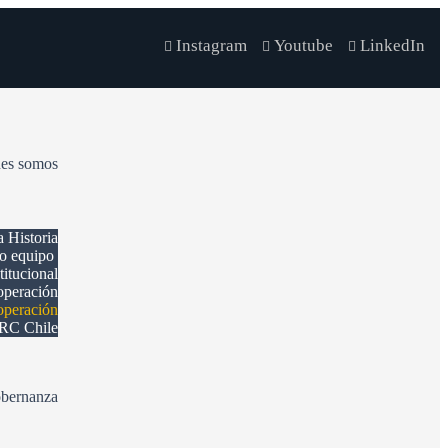
Instagram
Youtube
LinkedIn
es somos
a Historia
ro equipo
itucional
operación
operación
ERC Chile
bernanza