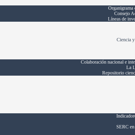
Organigrama
Consejo A
Líneas de inv
Ciencia y
Colaboración nacional e int
La L
Repositorio cienc
Indicador
SERC en 