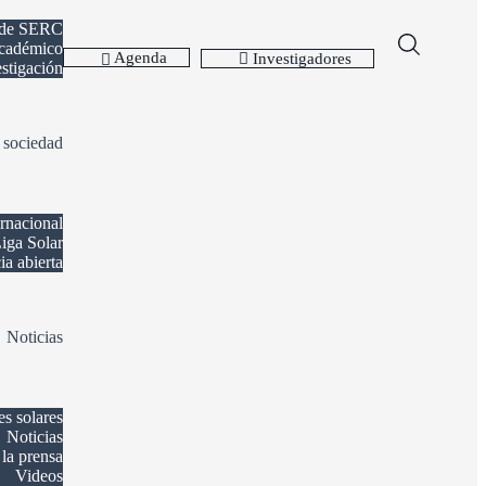
 de SERC
cadémico
Agenda
Investigadores
estigación
 sociedad
ernacional
iga Solar
ia abierta
Noticias
es solares
Noticias
la prensa
Videos