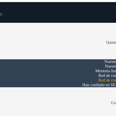
o.
Quien
Nuestr
Nuest
Memoria Inst
Red de co
Red de co
Han confiado en S
Go