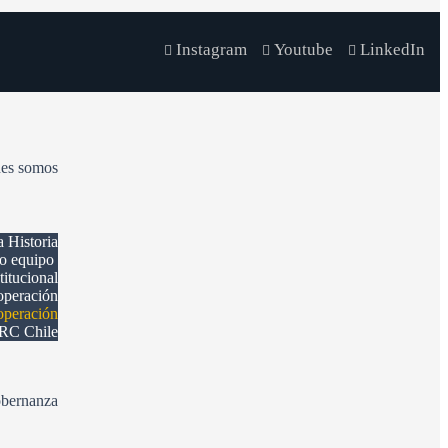
Instagram
Youtube
LinkedIn
es somos
a Historia
ro equipo
itucional
operación
operación
ERC Chile
bernanza