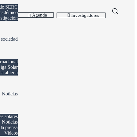
 de SERC
cadémico
Agenda
Investigadores
estigación
 sociedad
ernacional
iga Solar
ia abierta
Noticias
es solares
Noticias
la prensa
Videos