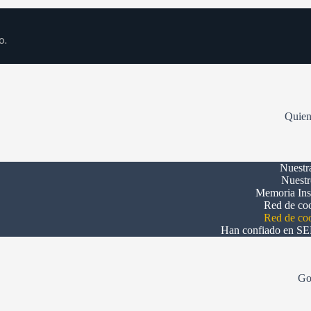
o.
Quien
Nuestr
Nuest
Memoria Inst
Red de co
Red de co
Han confiado en S
Go