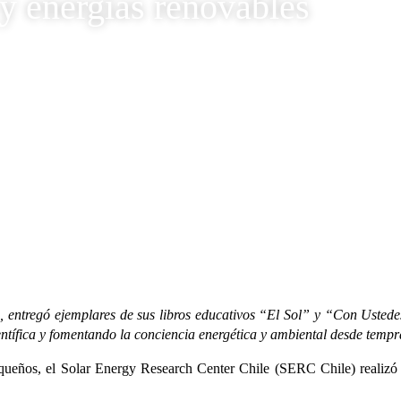
 y energías renovables
za en energía solar y energías renovables
 entregó ejemplares de sus libros educativos “El Sol” y “Con Ustedes 
ientífica y fomentando la conciencia energética y ambiental desde temp
 pequeños, el Solar Energy Research Center Chile (SERC Chile) realiz