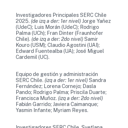
Investigadores Principales SERC Chile
2025.
(de izq a der: 1er nivel)
Jorge Yañez
(UdeC); Luis Morán (UdeC); Rodrigo
Palma (UCh); Fran Dinter (Fraunhofer
Chile).
(de izq a der: 2do nivel)
Samir
Kouro (USM); Claudio Agostini (UAI);
Edward Fuentealba (UA); José Miguel
Cardemil (UC).
Equipo de gestión y administración
SERC Chile.
(izq a der: 1er nivel)
Sandra
Fernández; Lorena Cornejo; Dasla
Pando; Rodrigo Palma; Priscila Duarte;
Francisca Muñoz.
(izq a der: 2do nivel)
Fabián Garrido; Javiera Caimanque;
Yasmin Infante; Myriam Reyes.
Investigadores SERC Chile, Svetlana