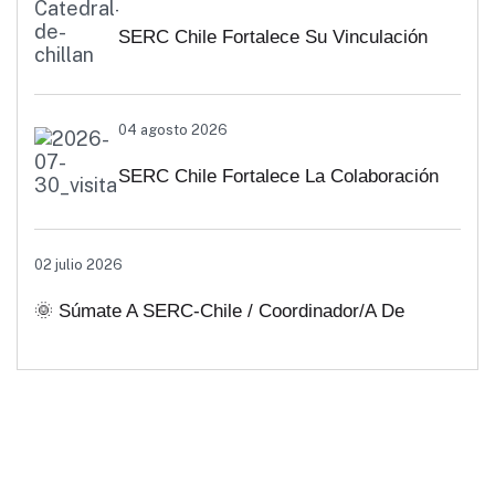
SERC Chile Fortalece Su Vinculación
Regional Con SEREMI De Energía De
04 agosto 2026
Biobío Y Ñuble
SERC Chile Fortalece La Colaboración
Interuniversitaria Para Impulsar
02 julio 2026
Soluciones Energéticas Y Políticas
🌞 Súmate A SERC-Chile / Coordinador/a De
Públicas Desde Antofagasta
Comunicaciones