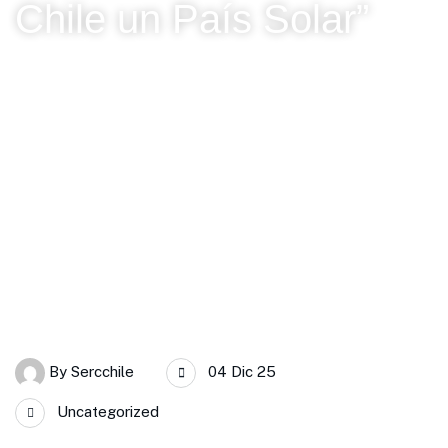
Chile un País Solar”
SERC Chile
Revisa galería de fotografías del evento cierre primera etapa
2012-2025: “Logros y desafíos para hacer de Chile un País
Solar”
By
Sercchile
04 Dic 25
Uncategorized