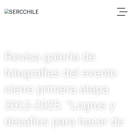
Revisa galería de
fotografías del evento
cierre primera etapa
2012-2025: “Logros y
desafíos para hacer de