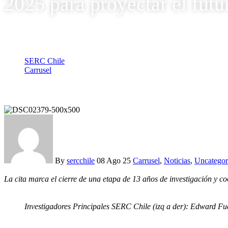
2025 para proyectar el futur
SERC Chile
Carrusel
SERC Chile reúne a más de 80 investigadores en su Plenaria 202
By
sercchile
08 Ago 25
Carrusel
,
Noticias
,
Uncategor
La cita marca el cierre de una etapa de 13 años de investigación y co
Investigadores Principales SERC Chile (izq a der): Edward F