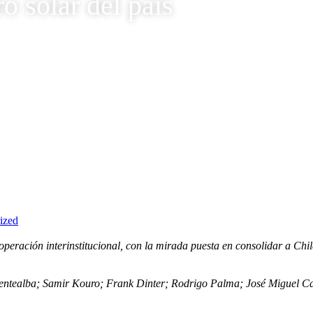
o solar del país
5 para proyectar el futuro solar del país
ized
operación interinstitucional, con la mirada puesta en consolidar a Chil
uentealba; Samir Kouro; Frank Dinter; Rodrigo Palma; José Miguel Ca