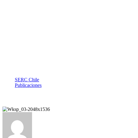
la electrificación 
Arica y Parinacot
SERC Chile
Publicaciones
Abordan desafíos y oportunidades de la electrificación y la ener