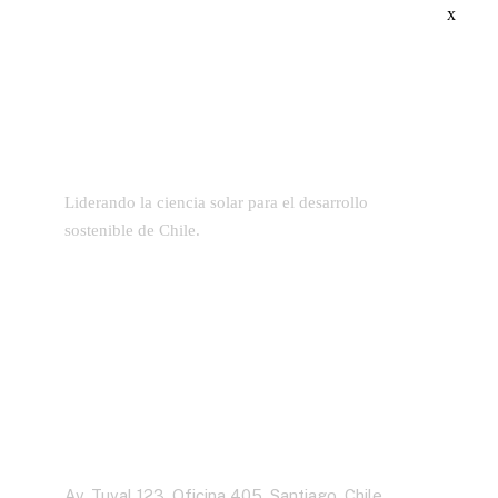
x
Liderando la ciencia solar para el desarrollo
sostenible de Chile.
Dirección
Av. Tuval 123, Oficina 405, Santiago, Chile.