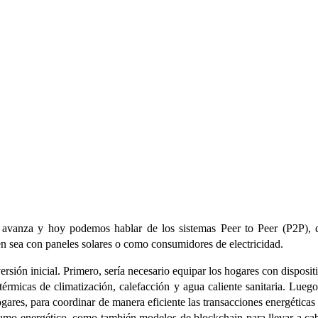
ón avanza y hoy podemos hablar de los sistemas Peer to Peer (P2P)
en sea con paneles solares o como consumidores de electricidad.
rsión inicial. Primero, sería necesario equipar los hogares con disposit
 térmicas de climatización, calefacción y agua caliente sanitaria. Lue
 hogares, para coordinar de manera eficiente las transacciones energética
umo energético, como también modelos de blockchain para llevar a cabo 