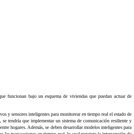
, que funcionan bajo un esquema de viviendas que puedan actuar de
ivos y sensores inteligentes para monitorear en tiempo real el estado de
go, se tendría que implementar un sistema de comunicación resiliente y
s entre hogares. Además, se deben desarrollar modelos inteligentes para
las transacciones en tiempo real, lo cual requiere la intervención de