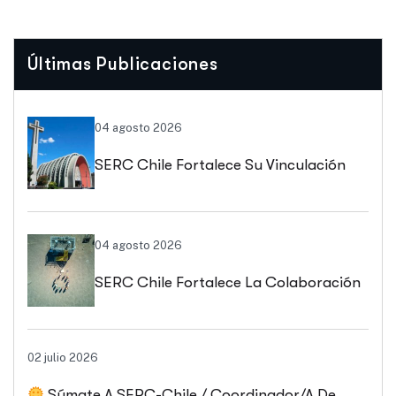
Últimas Publicaciones
04 agosto 2026
SERC Chile Fortalece Su Vinculación
Regional Con SEREMI De Energía De
Biobío Y Ñuble
04 agosto 2026
SERC Chile Fortalece La Colaboración
Interuniversitaria Para Impulsar
02 julio 2026
Soluciones Energéticas Y Políticas
Súmate A SERC-Chile / Coordinador/a De