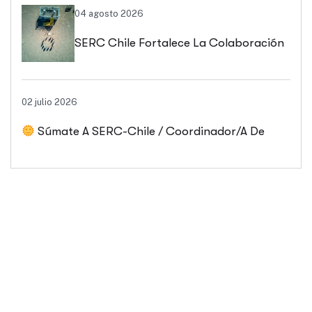
Biobío Y Ñuble
04 agosto 2026
SERC Chile Fortalece La Colaboración
Interuniversitaria Para Impulsar
02 julio 2026
Soluciones Energéticas Y Políticas
Súmate A SERC-Chile / Coordinador/a De
Públicas Desde Antofagasta
Comunicaciones