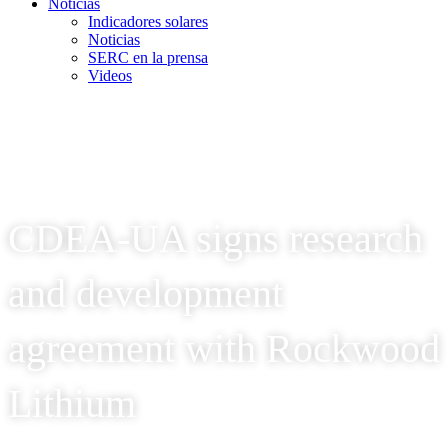
Noticias
Indicadores solares
Noticias
SERC en la prensa
Videos
CDEA-UA signs research
and development
agreement with Rockwood
Lithium