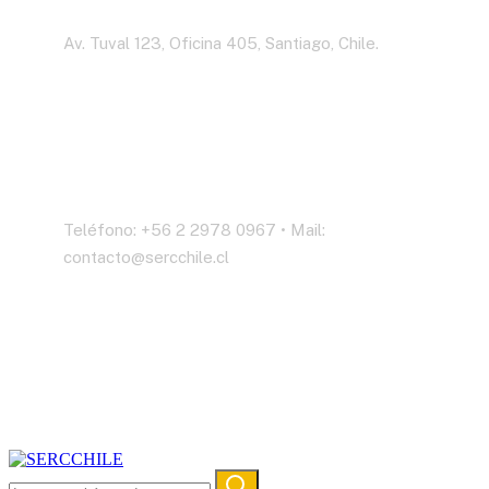
Dirección
Av. Tuval 123, Oficina 405, Santiago, Chile.
Contáctenos
Teléfono: +56 2 2978 0967 • Mail:
contacto@sercchile.cl