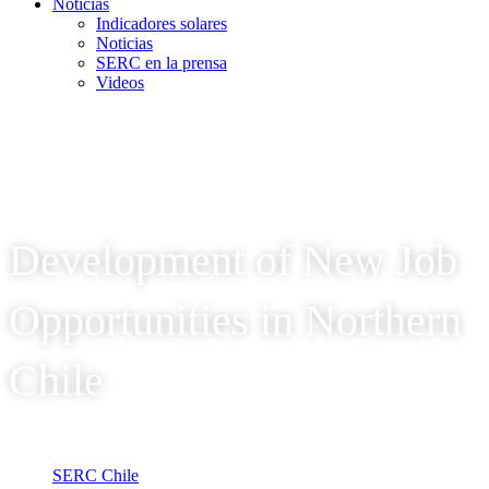
Noticias
Indicadores solares
Noticias
SERC en la prensa
Videos
Development of New Job
Opportunities in Northern
Chile
SERC Chile