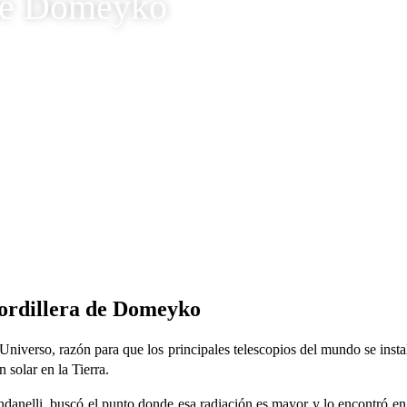
 de Domeyko
ación de la Cordillera de Domeyko
cordillera de Domeyko
l Universo, razón para que los principales telescopios del mundo se ins
 solar en la Tierra.
ndanelli, buscó el punto donde esa radiación es mayor y lo encontró 