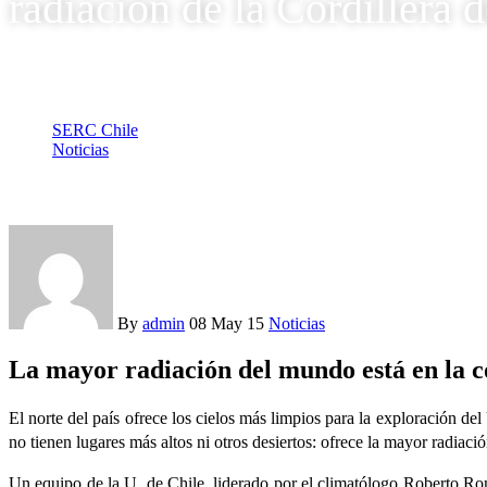
radiación de la Cordillera
SERC Chile
Noticias
Director de SERC Chile destaca a La Tercera el punto de radi
By
admin
08 May 15
Noticias
La mayor radiación del mundo está en la 
El norte del país ofrece los cielos más limpios para la exploración de
no tienen lugares más altos ni otros desiertos: ofrece la mayor radiación
Un equipo de la U. de Chile, liderado por el climatólogo Roberto Ro