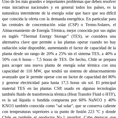
Uno de los más grandes e importantes problemas que deben resolver
estas iniciativas nacionales y en general todos los países, es la
naturaleza intermitente de la energía solar que hace que sea difícil
que coincida la oferta con la demanda energética. En particular para
las centrales de concentración solar (CSP) o Termo-Solares, el
Almacenamiento de Energía Térmica, mejor conocida por sus siglas
en inglés “Thermal Energy Storage” (TES), se considera una
alternativa clave que permite a las plantas operar cuando no hay
radiación solar disponible, aumentando el factor de capacidad de la
planta desde un rango de 20% a 25% sin el sistema TES, a 40% a
50% con 6 horas – 7,5 horas de TES. De hecho, Chile se prepara
para acoger una nueva planta de energía solar térmica con una
capacidad de 110 MW, que tendrá un sistema de almacenamiento
avanzado que le permite operar con un factor de capacidad del 80%
y generar electricidad para hasta 17,5 horas sin sol. El principal
material TES en las plantas CSP, usado en algunas tecnologías
también fluido de transferencia térmica (Heat Transfer Fluid o HTF),
es la sal líquida o fundida compuesta por 60% NaNO3 y 40%
KNO3 también conocida como "sal solar", que se conserva caliente
con temperaturas superiores a su punto de fusión 223 °C y donde
Chile es también el productor No.1 mundial. Cabe destacar que