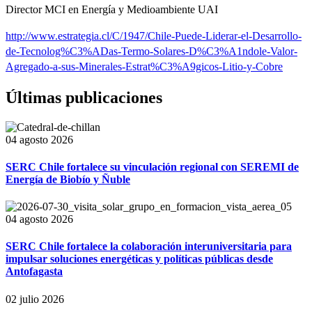
Director MCI en Energía y Medioambiente UAI
http://www.estrategia.cl/C/1947/Chile-Puede-Liderar-el-Desarrollo-
de-Tecnolog%C3%ADas-Termo-Solares-D%C3%A1ndole-Valor-
Agregado-a-sus-Minerales-Estrat%C3%A9gicos-Litio-y-Cobre
Últimas publicaciones
04 agosto 2026
SERC Chile fortalece su vinculación regional con SEREMI de
Energía de Biobío y Ñuble
04 agosto 2026
SERC Chile fortalece la colaboración interuniversitaria para
impulsar soluciones energéticas y políticas públicas desde
Antofagasta
02 julio 2026