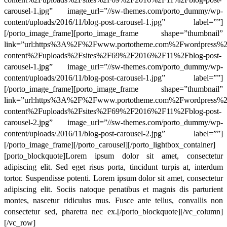
carousel-1.jpg” image_url=”//sw-themes.com/porto_dummy/wp-
content/uploads/2016/11/blog-post-carousel-1.jpg” label=””]
[/porto_image_frame][porto_image_frame shape=”thumbnail”
link=”url:https%3A%2F%2Fwww.portotheme.com%2Fwordpress%
content%2Fuploads%2Fsites%2F69%2F2016%2F11%2Fblog-post-
carousel-1.jpg” image_url=”//sw-themes.com/porto_dummy/wp-
content/uploads/2016/11/blog-post-carousel-1.jpg” label=””]
[/porto_image_frame][porto_image_frame shape=”thumbnail”
link=”url:https%3A%2F%2Fwww.portotheme.com%2Fwordpress%
content%2Fuploads%2Fsites%2F69%2F2016%2F11%2Fblog-post-
carousel-2.jpg” image_url=”//sw-themes.com/porto_dummy/wp-
content/uploads/2016/11/blog-post-carousel-2.jpg” label=””]
[/porto_image_frame][/porto_carousel][/porto_lightbox_container]
[porto_blockquote]Lorem ipsum dolor sit amet, consectetur
adipiscing elit. Sed eget risus porta, tincidunt turpis at, interdum
tortor. Suspendisse potenti. Lorem ipsum dolor sit amet, consectetur
adipiscing elit. Sociis natoque penatibus et magnis dis parturient
montes, nascetur ridiculus mus. Fusce ante tellus, convallis non
consectetur sed, pharetra nec ex.[/porto_blockquote][/vc_column]
[/vc_row]