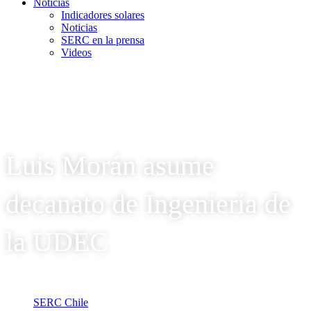
Noticias
Indicadores solares
Noticias
SERC en la prensa
Videos
Luis Morán asume
decanato de Ingeniería de
la UDEC
SERC Chile