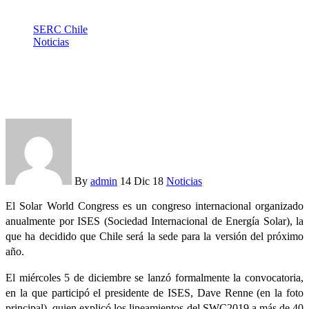
SERC Chile
Noticias
Parte convocatoria al Solar World Congress 2019, que se
realizará en Chile en noviembre
By
admin
14 Dic 18
Noticias
El Solar World Congress es un congreso internacional organizado
anualmente por ISES (Sociedad Internacional de Energía Solar), la
que ha decidido que Chile será la sede para la versión del próximo
año.
El miércoles 5 de diciembre se lanzó formalmente la convocatoria,
en la que participó el presidente de ISES, Dave Renne (en la foto
principal), quien explicó los lineamientos del SWC2019 a más de 40