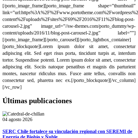
[/porto_image_frame][porto_image_frame shape=”thumbnail”
link=”url:https%3A%2F%2Fwww.portotheme.com%2Fwordpress%
content%2Fuploads%2Fsites%2F69%2F2016%2F11%2Fblog-post-
carousel-2.jpg” image_url=”//sw-themes.com/porto_dummy/wp-
content/uploads/2016/11/blog-post-carousel-2.jpg” label=””]
[/porto_image_frame][/porto_carousel][/porto_lightbox_container]
[porto_blockquote]Lorem ipsum dolor sit amet, consectetur
adipiscing elit. Sed eget risus porta, tincidunt turpis at, interdum
tortor. Suspendisse potenti. Lorem ipsum dolor sit amet, consectetur
adipiscing elit. Sociis natoque penatibus et magnis dis parturient
montes, nascetur ridiculus mus. Fusce ante tellus, convallis non
consectetur sed, pharetra nec ex.[/porto_blockquote][/vc_column]
[/vc_row]
Últimas publicaciones
04 agosto 2026
SERC Chile fortalece su vinculación regional con SEREMI de
Energía de Biobío y Ñuble