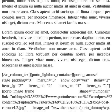
pretium, tortor risus dapibus tortor, eu suscipit orci leo sed nisl.
Integer et ipsum eu nulla auctor mattis sit amet in diam. Vestibulum
non ornare arcu. Class aptent taciti sociosqu ad litora torquent per
conubia nostra, per inceptos himenaeos. Integer vitae nunc, viverra
nisl eget, dictum eros. Maecenas sit amet iaculis massa.
Lorem ipsum dolor sit amet, consectetur adipiscing elit. Curabitur
hendrerit, leo vitae interdum pretium, tortor risus dapibus tortor, eu
suscipit orci leo sed nisl. Integer et ipsum eu nulla auctor mattis sit
amet in diam. Vestibulum non ornare arcu. Class aptent taciti
sociosqu ad litora torquent per conubia nostra, per inceptos
himenaeos. Integer vitae nunc, viverra nisl eget, dictum eros.
Maecenas sit amet iaculis massa.
[/vc_column_text][porto_lightbox_container][porto_carousel
stage_padding=”0″ margin=”3″ show_dots=”yes” items=”2″
items_lg=”2″ items_md=”2″ items_sm=”1″ items_xs=”1″]
[porto_image_frame shape=”thumbnail”
link=”url:https%3A%2F%2Fwww.portotheme.com%2Fwordpress%
content%2Fuploads%2Fsites%2F69%2F2016%2F11%2Fblog-post-
carousel-2.jpg” image_url=”//sw-themes.com/porto_dummy/wp-