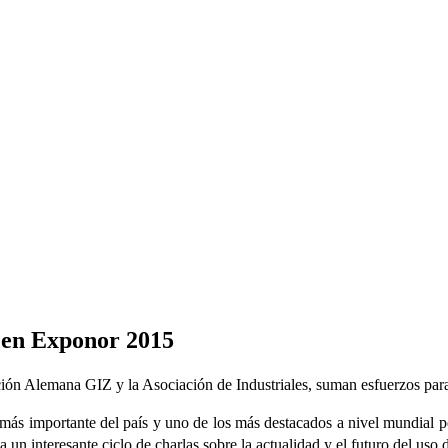
ma Exponor 2015
a en Exponor 2015
ón Alemana GIZ y la Asociación de Industriales, suman esfuerzos para 
 importante del país y uno de los más destacados a nivel mundial po
un interesante ciclo de charlas sobre la actualidad y el futuro del uso d