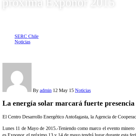
próxima Exponor 2015
SERC Chile
Noticias
Portal Minero destaca las charlas de energía solar en la próxi
By
admin
12 May 15
Noticias
La energía solar marcará fuerte presenci
El Centro Desarrollo Energético Antofagasta, la Agencia de Cooperaci
Lunes 11 de Mayo de 2015.-Teniendo como marco el evento minero más
es Exponor, el próximo 13 y 14 de mayo tendrá lugar durante esta feria 