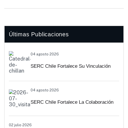
Últimas Publicaciones
04 agosto 2026
SERC Chile Fortalece Su Vinculación
Regional Con SEREMI De Energía De
04 agosto 2026
Biobío Y Ñuble
SERC Chile Fortalece La Colaboración
Interuniversitaria Para Impulsar
02 julio 2026
Soluciones Energéticas Y Políticas