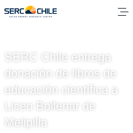
SERC Chile entrega
donación de libros de
educación científica a
Liceo Bollenar de
Melipilla