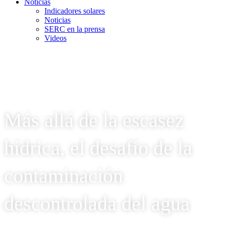
Noticias
Indicadores solares
Noticias
SERC en la prensa
Videos
Más allá de la escasez
hídrica, el desafío de la
contaminación
descontrolada del agua