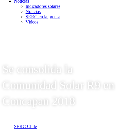
Noticias
Indicadores solares
Noticias
SERC en la prensa
Videos
Se consolida la
Comunidad Solar R9 en
Concapan 2018
SERC Chile