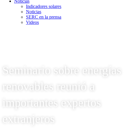
Noticias
Indicadores solares
Noticias
SERC en la prensa
Videos
Seminario sobre energías
renovables reunió a
importantes expertos
extranjeros