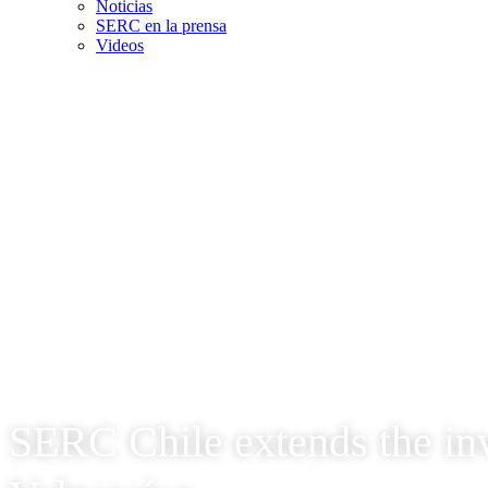
Noticias
SERC en la prensa
Videos
SERC Chile extends the inv