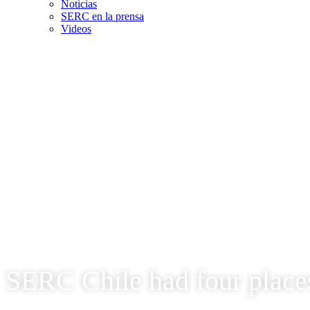
Noticias
SERC en la prensa
Videos
SERC Chile had four places