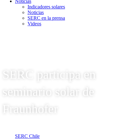
Noticias
Indicadores solares
Noticias
SERC en la prensa
Videos
SERC participa en
seminario solar de
Fraunhofer
SERC Chile