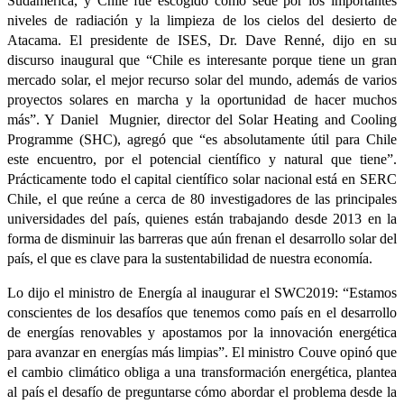
Sudamérica, y Chile fue escogido como sede por los importantes
niveles de radiación y la limpieza de los cielos del desierto de
Atacama. El presidente de ISES, Dr. Dave Renné, dijo en su
discurso inaugural que “Chile es interesante porque tiene un gran
mercado solar, el mejor recurso solar del mundo, además de varios
proyectos solares en marcha y la oportunidad de hacer muchos
más”. Y Daniel Mugnier, director del Solar Heating and Cooling
Programme (SHC), agregó que “es absolutamente útil para Chile
este encuentro, por el potencial científico y natural que tiene”.
Prácticamente todo el capital científico solar nacional está en SERC
Chile, el que reúne a cerca de 80 investigadores de las principales
universidades del país, quienes están trabajando desde 2013 en la
forma de disminuir las barreras que aún frenan el desarrollo solar del
país, el que es clave para la sustentabilidad de nuestra economía.
Lo dijo el ministro de Energía al inaugurar el SWC2019: “Estamos
conscientes de los desafíos que tenemos como país en el desarrollo
de energías renovables y apostamos por la innovación energética
para avanzar en energías más limpias”. El ministro Couve opinó que
el cambio climático obliga a una transformación energética, plantea
al país el desafío de preguntarse cómo abordar el problema desde la