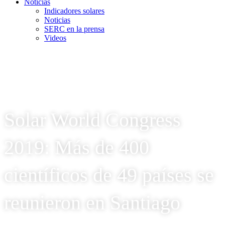
Noticias
Indicadores solares
Noticias
SERC en la prensa
Videos
Solar World Congress
2019: Más de 400
científicos de 49 países se
reunieron en Santiago