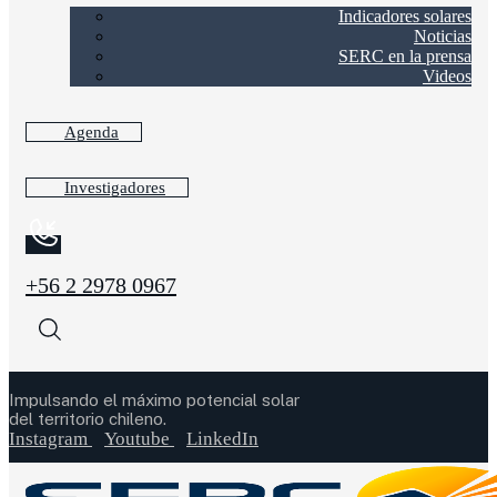
Indicadores solares
Noticias
SERC en la prensa
Videos
Agenda
Investigadores
+56 2 2978 0967
Impulsando el máximo potencial solar
del territorio chileno.
Instagram
Youtube
LinkedIn