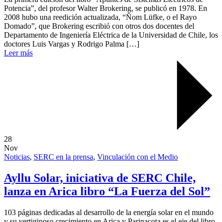
Potencia”, del profesor Walter Brokering, se publicó en 1978. En
2008 hubo una reedición actualizada, “Ñom Lüfke, o el Rayo
Domado”, que Brokering escribió con otros dos docentes del
Departamento de Ingeniería Eléctrica de la Universidad de Chile, los
doctores Luis Vargas y Rodrigo Palma […]
Leer más
28
Nov
Noticias
,
SERC en la prensa
,
Vinculación con el Medio
Ayllu Solar, iniciativa de SERC Chile,
lanza en Arica libro “La Fuerza del Sol”
103 páginas dedicadas al desarrollo de la energía solar en el mundo
y su vertiginoso crecimiento en Arica y Parinacota es el eje del libro