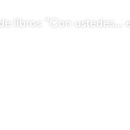
de libros “Con ustedes… e
 el Sol” a Alcaldía de Iquique