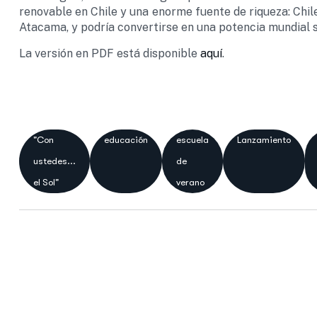
renovable en Chile y una enorme fuente de riqueza: Chile
Atacama, y podría convertirse en una potencia mundial s
La versión en PDF está disponible
aquí
.
"Con
educación
escuela
Lanzamiento
ustedes...
de
el Sol"
verano