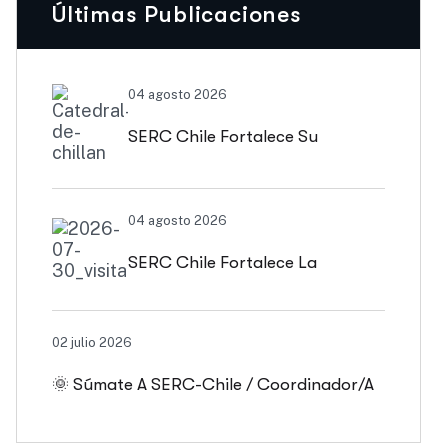
Últimas Publicaciones
04 agosto 2026
SERC Chile Fortalece Su
Vinculación Regional Con
04 agosto 2026
SEREMI De Energía De Biobío Y
SERC Chile Fortalece La
Ñuble
Colaboración Interuniversitaria
02 julio 2026
Para Impulsar Soluciones
🌞 Súmate A SERC-Chile / Coordinador/a
Energéticas Y Políticas Públicas
De Comunicaciones
Desde Antofagasta