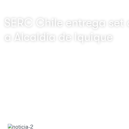
SERC Chile entrega set 
a Alcaldía de Iquique
SERC Chile
SERC Chile entrega set de libros “Con ustedes…