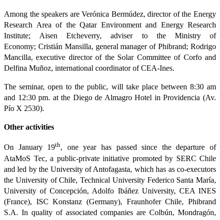
Among the speakers are Verónica Bermúdez, director of the Energy
Research Area of ​​the Qatar Environment and Energy Research
Institute; Aisen Etcheverry, adviser to the Ministry of
Economy; Cristián Mansilla, general manager of Phibrand; Rodrigo
Mancilla, executive director of the Solar Committee of Corfo and
Delfina Muñoz, international coordinator of CEA-Ines.
The seminar, open to the public, will take place between 8:30 am
and 12:30 pm. at the Diego de Almagro Hotel in Providencia (Av.
Pío X 2530).
Other activities
th
On January 19
, one year has passed since the departure of
AtaMoS Tec, a public-private initiative promoted by SERC Chile
and led by the University of Antofagasta, which has as co-executors
the University of Chile, Technical University Federico Santa María,
University of Concepción, Adolfo Ibáñez University, CEA INES
(France), ISC Konstanz (Germany), Fraunhofer Chile, Phibrand
S.A. In quality of associated companies are Colbún, Mondragón,