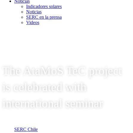
Noticias
Indicadores solares
Noticias
SERC en la prensa
Videos
The AtaMoS TeC project
is celebrated with
international seminar
SERC Chile