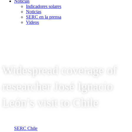
Noticias
Indicadores solares
Noticias
SERC en la prensa
Videos
Widespread coverage of
researcher José Ignacio
León’s visit to Chile
SERC Chile