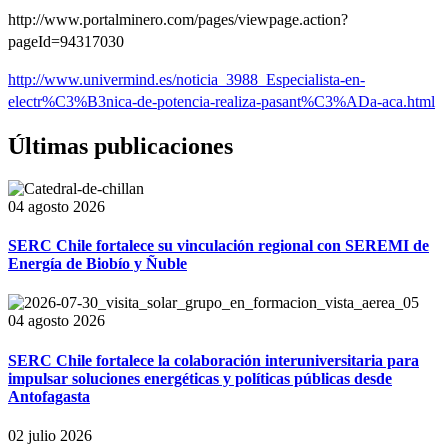
http://www.portalminero.com/pages/viewpage.action?
pageId=94317030
http://www.univermind.es/noticia_3988_Especialista-en-
electr%C3%B3nica-de-potencia-realiza-pasant%C3%ADa-aca.html
Últimas publicaciones
04 agosto 2026
SERC Chile fortalece su vinculación regional con SEREMI de
Energía de Biobío y Ñuble
04 agosto 2026
SERC Chile fortalece la colaboración interuniversitaria para
impulsar soluciones energéticas y políticas públicas desde
Antofagasta
02 julio 2026