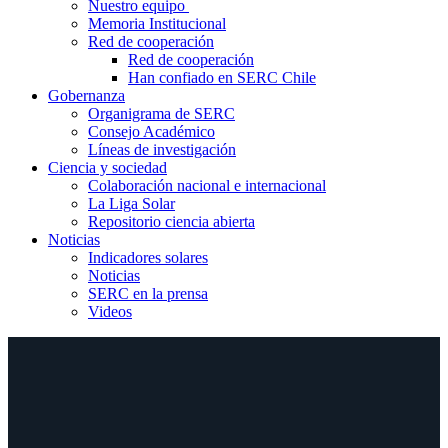
Nuestro equipo
Memoria Institucional
Red de cooperación
Red de cooperación
Han confiado en SERC Chile
Gobernanza
Organigrama de SERC
Consejo Académico
Líneas de investigación
Ciencia y sociedad
Colaboración nacional e internacional
La Liga Solar
Repositorio ciencia abierta
Noticias
Indicadores solares
Noticias
SERC en la prensa
Videos