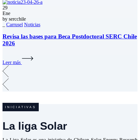
29
Ene
by
sercchile
_
Carrusel
Noticias
Revisa las bases para Beca Postdoctoral SERC Chile
2026
Leer más
INICIATIVAS
La liga Solar
La Liga Solar es una iniciativa de Chilean Solar Energy Research