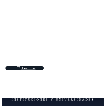
Workshop SOLARIND
2024:
Desafíos y soluciones energéticas para alcanzar la carbono
neutralidad en la industria minera del Norte de Chile, a
través de la energía solar
Leer más
INSTITUCIONES Y UNIVERSIDADES