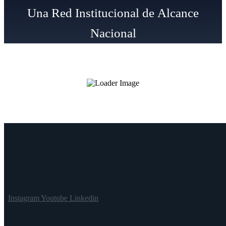
U
n
a
R
e
d
I
n
s
t
i
t
u
c
i
o
n
a
l
d
e
A
l
c
a
n
c
e
N
a
c
i
o
n
a
l
Instagram
Youtube
Linkedin