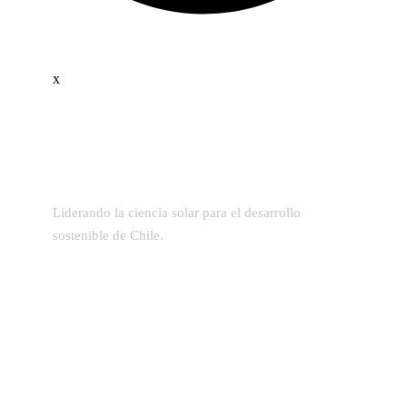
x
Liderando la ciencia solar para el desarrollo
sostenible de Chile.
Dirección