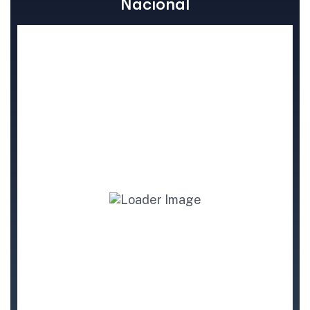
N
a
c
i
o
n
a
l