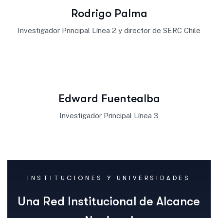
Rodrigo Palma
Investigador Principal Línea 2 y director de SERC Chile
Edward Fuentealba
Investigador Principal Línea 3
INSTITUCIONES Y UNIVERSIDADES
U
n
a
R
e
d
I
n
s
t
i
t
u
c
i
o
n
a
l
d
e
A
l
c
a
n
c
e